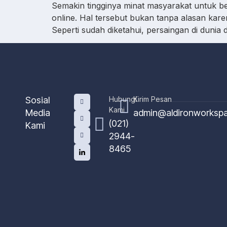
Semakin tingginya minat masyarakat untuk be
online. Hal tersebut bukan tanpa alasan kar
Seperti sudah diketahui, persaingan di dunia
Sosial
Hubungi
Kirim Pesan
Kami
Media
admin@aldironworksp
(021)
Kami
2944-
8465