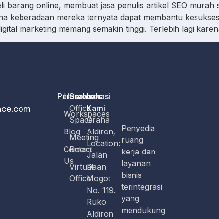
li barang online, membuat jasa penulis artikel SEO murah 
ena keberadaan mereka ternyata dapat membantu kesuksesa
 digital marketing memang semakin tinggi. Terlebih lagi k
Perusahaan
Home
Services
Lokasi
Office
Kami
ace.com
Workspaces
Space
Graha
Penyedia
Blog
Aldiron;
Meeting
ruang
Location:
Contact
Room
kerja dan
Jalan
Us
layanan
Virtual
Daan
bisnis
Office
Mogot
terintegrasi
No. 119.
yang
Ruko
mendukung
Aldiron