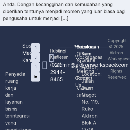
Anda. Dengan kecanggihan dan kemudahan yang
diberikan tentunya menjadi momen yang luar biasa bagi
pengusaha untuk menjadi […]
Copyright
Sosial
Perusahaan
Home
Services
Lokasi
© 2025
Hubungi
Kirim
Media
Aldiron
Office
Kami
Workspaces
Kami
Pesan
Workspace
Kami
Graha
Space
(021)
admin@aldironworkspace.com
All
Aldiron;
Blog
Meeting
Rights
2944-
Penyedia
Location:
Reserved.
Contact
Room
8465
ruang
Jalan
Us
kerja
Daan
Virtual
dan
Mogot
Office
layanan
No. 119.
bisnis
Ruko
terintegrasi
Aldiron
yang
Blok A
mendukung
17-18.