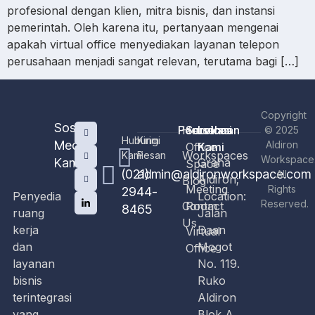
profesional dengan klien, mitra bisnis, dan instansi
pemerintah. Oleh karena itu, pertanyaan mengenai
apakah virtual office menyediakan layanan telepon
perusahaan menjadi sangat relevan, terutama bagi […]
Copyright
Sosial
Perusahaan
Home
Services
Lokasi
© 2025
Hubungi
Kirim
Media
Aldiron
Office
Kami
Workspaces
Kami
Pesan
Workspace
Kami
Graha
Space
(021)
admin@aldironworkspace.com
All
Aldiron;
Blog
Meeting
Rights
2944-
Penyedia
Location:
Reserved.
Contact
Room
8465
ruang
Jalan
Us
kerja
Daan
Virtual
dan
Mogot
Office
layanan
No. 119.
bisnis
Ruko
terintegrasi
Aldiron
yang
Blok A