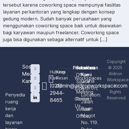
tersebut karena coworking space mempunyai fasilitas
layanan perkantoran yang lengkap dengan konsep
gedung modern. Sudah banyak perusahaan yang
menggunakan coworking space baik untuk disewakan
bagi karyawan maupun freelancer. Coworking space
juga bisa digunakan sebagai alternatif untuk […]
Copyright
Sosial
Perusahaan
Home
Services
Lokasi
© 2025
Hubungi
Kirim
Media
Aldiron
Office
Kami
Workspaces
Kami
Pesan
Workspace
Kami
Graha
Space
(021)
admin@aldironworkspace.com
All
Aldiron;
Blog
Meeting
Rights
2944-
Penyedia
Location:
Reserved.
Contact
Room
8465
ruang
Jalan
Us
kerja
Daan
Virtual
dan
Mogot
Office
layanan
No. 119.