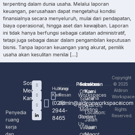
terpenting dalam dunia usaha. Melalui laporan
keuangan, perusahaan dapat mengetahui kondisi
finansialnya secara menyeluruh, mulai dari pendapatan,
biaya operasional, hingga aset dan kewajiban. Laporan
ini tidak hanya berfungsi sebagai catatan administratif,
tetapi juga sebagai dasar dalam pengambilan keputusan
bisnis. Tanpa laporan keuangan yang akurat, pemilik
usaha akan kesulitan menilai […]
Copyright
Sosial
Perusahaan
Home
Services
Lokasi
© 2025
Hubungi
Kirim
Media
Aldiron
Office
Kami
Workspaces
Kami
Pesan
Workspace
Kami
Graha
Space
(021)
admin@aldironworkspace.com
All
Aldiron;
Blog
Meeting
Rights
2944-
Penyedia
Location:
Reserved.
Contact
Room
8465
ruang
Jalan
Us
kerja
Daan
Virtual
dan
Mogot
Office