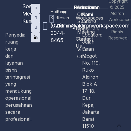
Copyright
Sosial
Perusahaan
Home
Services
Lokasi
© 2025
Hubungi
Kirim
Media
Aldiron
Office
Kami
Workspaces
Kami
Pesan
Workspace
Kami
Graha
Space
(021)
admin@aldironworkspace.com
All
Aldiron;
Blog
Meeting
Rights
2944-
Penyedia
Location:
Reserved.
Contact
Room
8465
ruang
Jalan
Us
kerja
Daan
Virtual
dan
Mogot
Office
layanan
No. 119.
bisnis
Ruko
terintegrasi
Aldiron
yang
Blok A
mendukung
17-18.
operasional
Duri
perusahaan
Kepa,
secara
Jakarta
profesional.
Barat
11510