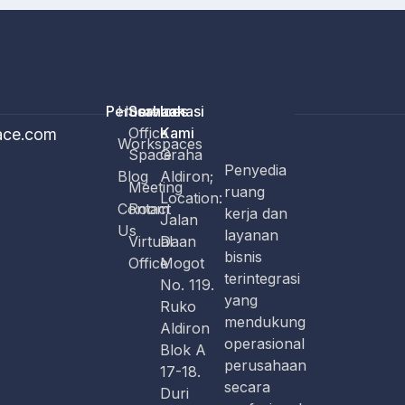
Perusahaan
Home
Services
Lokasi
Office
Kami
ace.com
Workspaces
Space
Graha
Penyedia
Blog
Aldiron;
Meeting
ruang
Location:
Contact
Room
kerja dan
Jalan
Us
layanan
Virtual
Daan
bisnis
Office
Mogot
terintegrasi
No. 119.
yang
Ruko
mendukung
Aldiron
operasional
Blok A
perusahaan
17-18.
secara
Duri