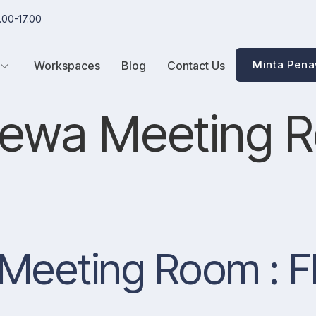
.00-17.00
Minta Pen
Workspaces
Blog
Contact Us
Sewa Meeting 
eeting Room : Fl