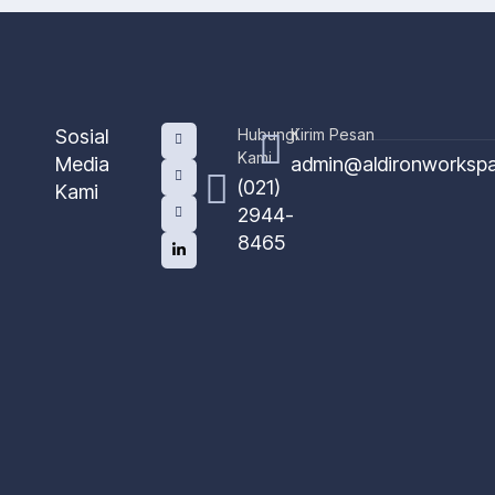
Sosial
Hubungi
Kirim Pesan
Kami
Media
admin@aldironworksp
(021)
Kami
2944-
8465