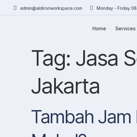
admin@aldironworkspace.com
Monday - Friday 08
Home
Services
Tag:
Jasa 
Jakarta
Tambah Jam M