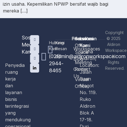
izin usaha. Kepemilikan NPWP bersifat wajib bagi
mereka […]
Copyright
Sosial
Perusahaan
Home
Services
Lokasi
© 2025
Hubungi
Kirim
Media
Aldiron
Office
Kami
Workspaces
Kami
Pesan
Workspace
Kami
Graha
Space
(021)
admin@aldironworkspace.com
All
Aldiron;
Blog
Meeting
Rights
2944-
Penyedia
Location:
Reserved.
Contact
Room
8465
ruang
Jalan
Us
kerja
Daan
Virtual
dan
Mogot
Office
layanan
No. 119.
bisnis
Ruko
terintegrasi
Aldiron
yang
Blok A
mendukung
17-18.
operasional
Duri