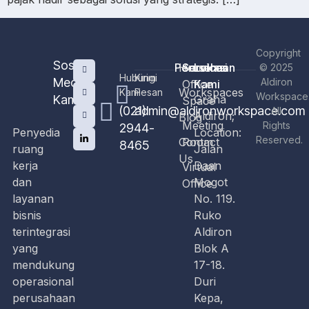
Copyright
Sosial
Perusahaan
Home
Services
Lokasi
© 2025
Hubungi
Kirim
Media
Aldiron
Office
Kami
Workspaces
Kami
Pesan
Workspace
Kami
Graha
Space
(021)
admin@aldironworkspace.com
All
Aldiron;
Blog
Meeting
Rights
2944-
Penyedia
Location:
Reserved.
Contact
Room
8465
ruang
Jalan
Us
kerja
Daan
Virtual
dan
Mogot
Office
layanan
No. 119.
bisnis
Ruko
terintegrasi
Aldiron
yang
Blok A
mendukung
17-18.
operasional
Duri
perusahaan
Kepa,