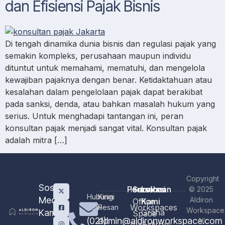
dan Efisiensi Pajak Bisnis
Di tengah dinamika dunia bisnis dan regulasi pajak yang
semakin kompleks, perusahaan maupun individu
dituntut untuk memahami, mematuhi, dan mengelola
kewajiban pajaknya dengan benar. Ketidaktahuan atau
kesalahan dalam pengelolaan pajak dapat berakibat
pada sanksi, denda, atau bahkan masalah hukum yang
serius. Untuk menghadapi tantangan ini, peran
konsultan pajak menjadi sangat vital. Konsultan pajak
adalah mitra […]
Copyright
Sosial
Perusahaan
Home
Services
Lokasi
© 2025
Hubungi
Kirim
Media
Aldiron
Office
Kami
Workspaces
Kami
Pesan
Workspace
Kami
Graha
Space
(021)
admin@aldironworkspace.com
All
Aldiron;