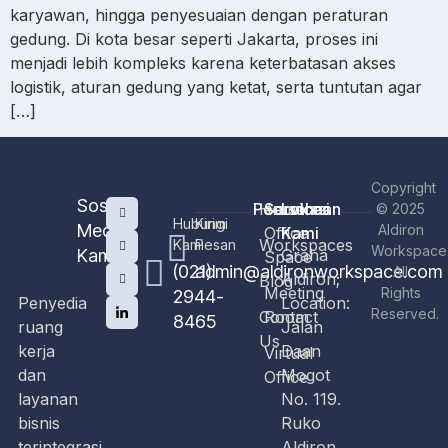
karyawan, hingga penyesuaian dengan peraturan
gedung. Di kota besar seperti Jakarta, proses ini
menjadi lebih kompleks karena keterbatasan akses
logistik, aturan gedung yang ketat, serta tuntutan agar
[…]
Copyright
Sosial
Perusahaan
Home
Services
Lokasi
© 2025
Hubungi
Kirim
Media
Aldiron
Office
Kami
Workspaces
Kami
Pesan
Workspace
Kami
Graha
Space
(021)
admin@aldironworkspace.com
All
Aldiron;
Blog
Meeting
Rights
2944-
Penyedia
Location:
Reserved.
Contact
Room
8465
ruang
Jalan
Us
kerja
Daan
Virtual
dan
Mogot
Office
layanan
No. 119.
bisnis
Ruko
terintegrasi
Aldiron