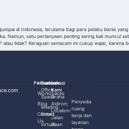
umpai di Indonesia, terutama bagi para pelaku bisnis yang
eka. Namun, satu pertanyaan penting sering kali muncul se
 atau tidak? Keraguan semacam ini cukup wajar, karena b
Perusahaan
Home
Services
Lokasi
Office
Kami
ace.com
Workspaces
Space
Graha
Penyedia
Blog
Aldiron;
Meeting
ruang
Location:
Contact
Room
kerja dan
Jalan
Us
layanan
Virtual
Daan