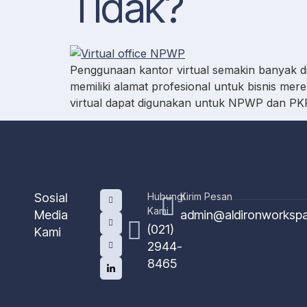
Tidak?
Penggunaan kantor virtual semakin banyak dij
memiliki alamat profesional untuk bisnis mer
virtual dapat digunakan untuk NPWP dan PKP
Sosial
Hubungi
Kirim Pesan
Kami
Media
admin@aldironworksp
(021)
Kami
2944-
8465