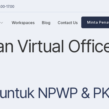
.00-17.00
Minta Pen
Workspaces
Blog
Contact Us
n Virtual Offic
e untuk NPWP & PK