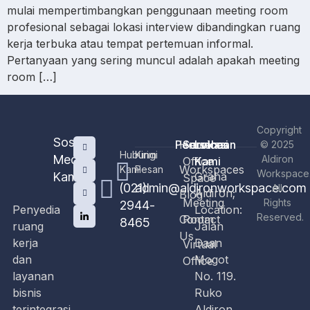
mulai mempertimbangkan penggunaan meeting room
profesional sebagai lokasi interview dibandingkan ruang
kerja terbuka atau tempat pertemuan informal.
Pertanyaan yang sering muncul adalah apakah meeting
room […]
Copyright
Sosial
Perusahaan
Home
Services
Lokasi
© 2025
Hubungi
Kirim
Media
Aldiron
Office
Kami
Workspaces
Kami
Pesan
Workspace
Kami
Graha
Space
(021)
admin@aldironworkspace.com
All
Aldiron;
Blog
Meeting
Rights
2944-
Penyedia
Location:
Reserved.
Contact
Room
8465
ruang
Jalan
Us
kerja
Daan
Virtual
dan
Mogot
Office
layanan
No. 119.
bisnis
Ruko
terintegrasi
Aldiron