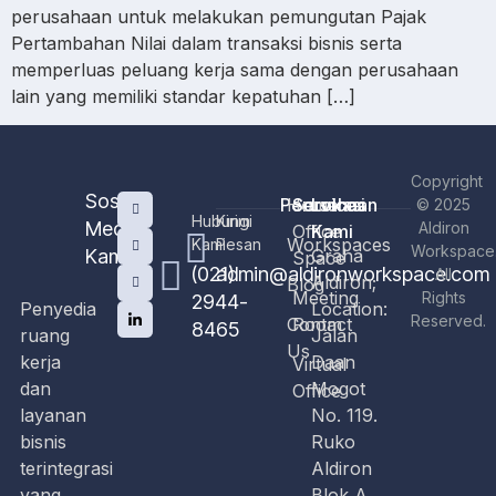
perusahaan untuk melakukan pemungutan Pajak
Pertambahan Nilai dalam transaksi bisnis serta
memperluas peluang kerja sama dengan perusahaan
lain yang memiliki standar kepatuhan […]
Copyright
Sosial
Perusahaan
Home
Services
Lokasi
© 2025
Hubungi
Kirim
Media
Aldiron
Office
Kami
Workspaces
Kami
Pesan
Workspace
Kami
Graha
Space
(021)
admin@aldironworkspace.com
All
Aldiron;
Blog
Meeting
Rights
2944-
Penyedia
Location:
Reserved.
Contact
Room
8465
ruang
Jalan
Us
kerja
Daan
Virtual
dan
Mogot
Office
layanan
No. 119.
bisnis
Ruko
terintegrasi
Aldiron
yang
Blok A