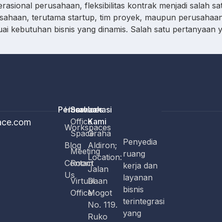
erasional perusahaan, fleksibilitas kontrak menjadi salah s
usahaan, terutama startup, tim proyek, maupun perusaha
ai kebutuhan bisnis yang dinamis. Salah satu pertanyaan
Perusahaan
Home
Services
Lokasi
Office
Kami
ace.com
Workspaces
Space
Graha
Penyedia
Blog
Aldiron;
Meeting
ruang
Location:
Contact
Room
kerja dan
Jalan
Us
layanan
Virtual
Daan
bisnis
Office
Mogot
terintegrasi
No. 119.
yang
Ruko