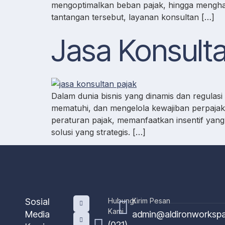
mengoptimalkan beban pajak, hingga mengha
tantangan tersebut, layanan konsultan […]
Jasa Konsult
Dalam dunia bisnis yang dinamis dan regula
mematuhi, dan mengelola kewajiban perpajak
peraturan pajak, memanfaatkan insentif yang 
solusi yang strategis. […]
Sosial
Hubungi
Kirim Pesan
Kami
Media
admin@aldironworksp
(021)