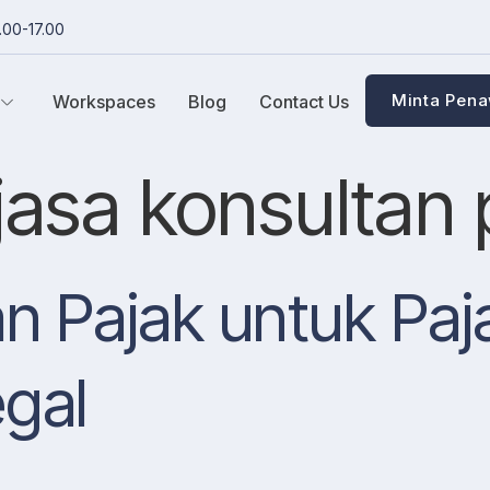
.00-17.00
Minta Pen
Workspaces
Blog
Contact Us
jasa konsultan 
n Pajak untuk Paj
egal