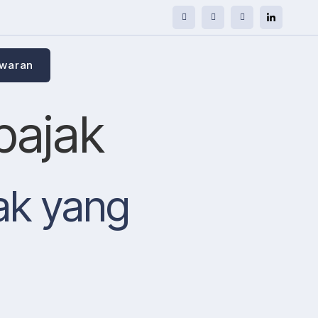
awaran
pajak
ak yang