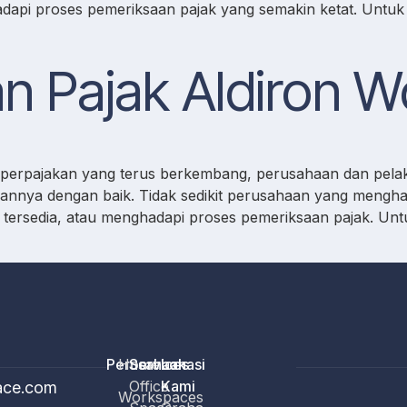
dapi proses pemeriksaan pajak yang semakin ketat. Unt
an Pajak Aldiron 
si perpajakan yang terus berkembang, perusahaan dan pela
annya dengan baik. Tidak sedikit perusahaan yang mengha
tersedia, atau menghadapi proses pemeriksaan pajak. Untuk
Perusahaan
Home
Services
Lokasi
Office
Kami
ace.com
Workspaces