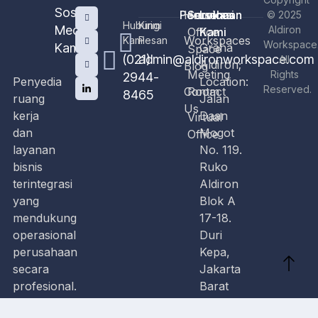
Sosial
Perusahaan
Home
Services
Lokasi
© 2025
Hubungi
Kirim
Media
Aldiron
Office
Kami
Workspaces
Kami
Pesan
Workspace
Kami
Graha
Space
(021)
admin@aldironworkspace.com
All
Aldiron;
Blog
Meeting
Rights
2944-
Penyedia
Location:
Reserved.
Contact
Room
8465
ruang
Jalan
Us
kerja
Daan
Virtual
dan
Mogot
Office
layanan
No. 119.
bisnis
Ruko
terintegrasi
Aldiron
yang
Blok A
mendukung
17-18.
operasional
Duri
perusahaan
Kepa,
secara
Jakarta
profesional.
Barat
11510