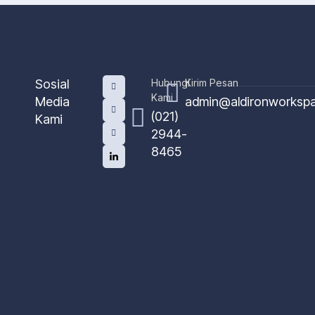
Sosial
Hubungi
Kirim Pesan
Kami
Media
admin@aldironworksp
(021)
Kami
2944-
8465