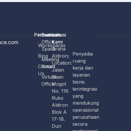
Perusahaan
Home
Services
Lokasi
Office
Kami
ace.com
Workspaces
Space
Graha
Penyedia
Blog
Aldiron;
Meeting
ruang
Location:
Contact
Room
kerja dan
Jalan
Us
layanan
Virtual
Daan
bisnis
Office
Mogot
terintegrasi
No. 119.
yang
Ruko
mendukung
Aldiron
operasional
Blok A
perusahaan
17-18.
secara
Duri