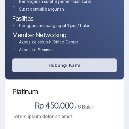
Penanganan surat & penerimaan surat
Surat domisili bangunan
Fasilitas
Penggunaan ruang rapat 1 jam / bulan
Member Networking
Akses ke seluruh Office Center
Akses ke Seminar
Hubungi Kami
Platinum
Rp 450.000
/ 6 Bulan
Lorem ipsum dolor sit amet