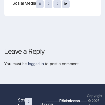
Sosial Media
Leave a Reply
You must be
logged in
to post a comment.
Copyright
Sosial
Perusahaan
Home
Services
Lokasi
© 2025
Hubungi
Kirim