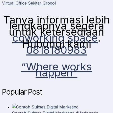
Virtual Office Sekitar Grogol
Tanya informasi lebih
lengkapnya segera
untuk ketersediaan
coworking space
.
Hubungi kami
0818180983
“Where works
happen”
Popular Post
Contoh Sukses Digital Marketing di Indonesia