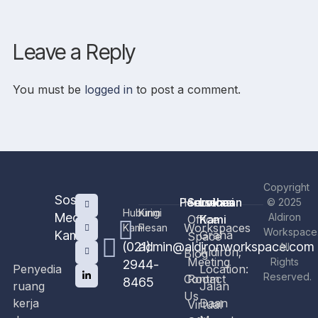
Leave a Reply
You must be
logged in
to post a comment.
Copyright
Sosial
Perusahaan
Home
Services
Lokasi
© 2025
Hubungi
Kirim
Media
Aldiron
Office
Kami
Workspaces
Kami
Pesan
Workspace
Kami
Graha
Space
(021)
admin@aldironworkspace.com
All
Aldiron;
Blog
Meeting
Rights
2944-
Penyedia
Location:
Reserved.
Contact
Room
8465
ruang
Jalan
Us
kerja
Daan
Virtual