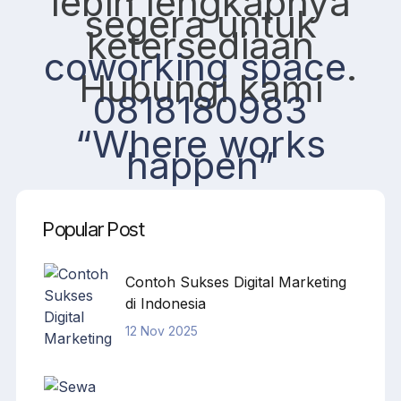
lebih lengkapnya
segera untuk
ketersediaan
coworking space
.
Hubungi kami
0818180983
“Where works
happen”
Popular Post
Contoh Sukses Digital Marketing
di Indonesia
12 Nov 2025