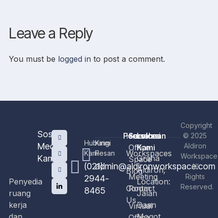
Leave a Reply
You must be
logged in
to post a comment.
Copyright
Sosial
Perusahaan
Home
Services
Lokasi
© 2025
Hubungi
Kirim
Media
Aldiron
Office
Kami
Workspaces
Kami
Pesan
Workspace
Kami
Graha
Space
(021)
admin@aldironworkspace.com
All
Aldiron;
Blog
Meeting
Rights
2944-
Penyedia
Location:
Reserved.
Contact
Room
8465
ruang
Jalan
Us
kerja
Daan
Virtual
dan
Mogot
Office