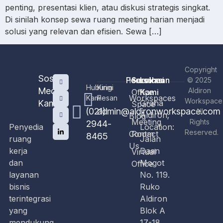
penting, presentasi klien, atau diskusi strategis singkat.
Di sinilah konsep sewa ruang meeting harian menjadi
solusi yang relevan dan efisien. Sewa […]
Copyright
Sosial
Perusahaan
Home
Services
Lokasi
© 2025
Hubungi
Kirim
Media
Aldiron
Office
Kami
Workspaces
Kami
Pesan
Workspace
Kami
Graha
Space
(021)
admin@aldironworkspace.com
All
Aldiron;
Blog
Meeting
Rights
2944-
Penyedia
Location:
Reserved.
Contact
Room
8465
ruang
Jalan
Us
kerja
Daan
Virtual
dan
Mogot
Office
layanan
No. 119.
bisnis
Ruko
terintegrasi
Aldiron
yang
Blok A
mendukung
17-18.