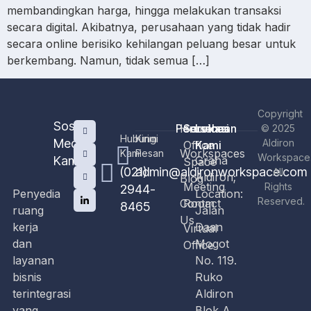
membandingkan harga, hingga melakukan transaksi
secara digital. Akibatnya, perusahaan yang tidak hadir
secara online berisiko kehilangan peluang besar untuk
berkembang. Namun, tidak semua […]
Copyright
Sosial
Perusahaan
Home
Services
Lokasi
© 2025
Hubungi
Kirim
Media
Aldiron
Office
Kami
Workspaces
Kami
Pesan
Workspace
Kami
Graha
Space
(021)
admin@aldironworkspace.com
All
Aldiron;
Blog
Meeting
Rights
2944-
Penyedia
Location:
Reserved.
Contact
Room
8465
ruang
Jalan
Us
kerja
Daan
Virtual
dan
Mogot
Office
layanan
No. 119.
bisnis
Ruko
terintegrasi
Aldiron
yang
Blok A