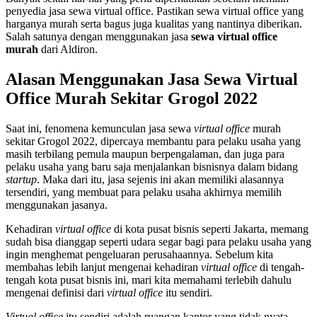
penyedia jasa sewa virtual office. Pastikan sewa virtual office yang
harganya murah serta bagus juga kualitas yang nantinya diberikan.
Salah satunya dengan menggunakan jasa
sewa virtual office
murah
dari Aldiron.
Alasan Menggunakan Jasa Sewa Virtual
Office Murah Sekitar Grogol 2022
Saat ini, fenomena kemunculan jasa sewa
virtual office
murah
sekitar Grogol 2022, dipercaya membantu para pelaku usaha yang
masih terbilang pemula maupun berpengalaman, dan juga para
pelaku usaha yang baru saja menjalankan bisnisnya dalam bidang
startup
. Maka dari itu, jasa sejenis ini akan memiliki alasannya
tersendiri, yang membuat para pelaku usaha akhirnya memilih
menggunakan jasanya.
Kehadiran
virtual office
di kota pusat bisnis seperti Jakarta, memang
sudah bisa dianggap seperti udara segar bagi para pelaku usaha yang
ingin menghemat pengeluaran perusahaannya. Sebelum kita
membahas lebih lanjut mengenai kehadiran
virtual office
di tengah-
tengah kota pusat bisnis ini, mari kita memahami terlebih dahulu
mengenai definisi dari
virtual office
itu sendiri.
Virtual office
itu sendiri adalah ruangan kantor yang tidak nyata,