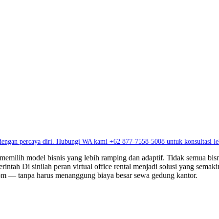
 dengan percaya diri. Hubungi WA kami +62 877-7558-5008 untuk konsultasi leb
an memilih model bisnis yang lebih ramping dan adaptif. Tidak semua b
erintah Di sinilah peran
virtual office rental
menjadi solusi yang semaki
room — tanpa harus menanggung biaya besar sewa gedung kantor.