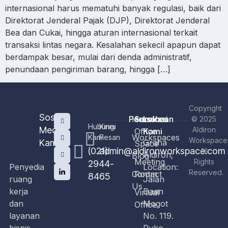
internasional harus mematuhi banyak regulasi, baik dari
Direktorat Jenderal Pajak (DJP), Direktorat Jenderal
Bea dan Cukai, hingga aturan internasional terkait
transaksi lintas negara. Kesalahan sekecil apapun dapat
berdampak besar, mulai dari denda administratif,
penundaan pengiriman barang, hingga […]
Copyright
Sosial
Perusahaan
Home
Services
Lokasi
© 2025
Hubungi
Kirim
Media
Aldiron
Office
Kami
Workspaces
Kami
Pesan
Workspace
Kami
Graha
Space
(021)
admin@aldironworkspace.com
All
Aldiron;
Blog
Meeting
Rights
2944-
Penyedia
Location:
Reserved.
Contact
Room
8465
ruang
Jalan
Us
kerja
Daan
Virtual
dan
Mogot
Office
layanan
No. 119.