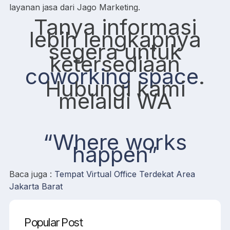
layanan jasa dari Jago Marketing.
Tanya informasi
lebih lengkapnya
segera untuk
ketersediaan
coworking space
.
Hubungi kami
melalui WA
“Where works
happen”
Baca juga :
Tempat Virtual Office Terdekat Area
Jakarta Barat
Popular Post