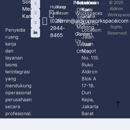
Sosial
Perusahaan
Home
Services
Lokasi
© 2025
Hubungi
Kirim
Media
Aldiron
Office
Kami
Workspaces
Kami
Pesan
Workspace
Kami
Graha
Space
(021)
admin@aldironworkspace.com
All
Aldiron;
Blog
Meeting
Rights
2944-
Penyedia
Location:
Reserved.
Contact
Room
8465
ruang
Jalan
Us
kerja
Daan
Virtual
dan
Mogot
Office
layanan
No. 119.
bisnis
Ruko
terintegrasi
Aldiron
yang
Blok A
mendukung
17-18.
operasional
Duri
perusahaan
Kepa,
secara
Jakarta
profesional.
Barat
11510