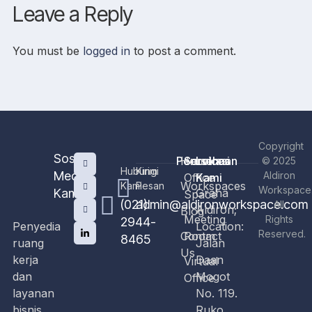
Leave a Reply
You must be
logged in
to post a comment.
Copyright
Sosial
Perusahaan
Home
Services
Lokasi
© 2025
Hubungi
Kirim
Media
Aldiron
Office
Kami
Workspaces
Kami
Pesan
Workspace
Kami
Graha
Space
(021)
admin@aldironworkspace.com
All
Aldiron;
Blog
Meeting
Rights
2944-
Penyedia
Location:
Reserved.
Contact
Room
8465
ruang
Jalan
Us
kerja
Daan
Virtual
dan
Mogot
Office
layanan
No. 119.
bisnis
Ruko